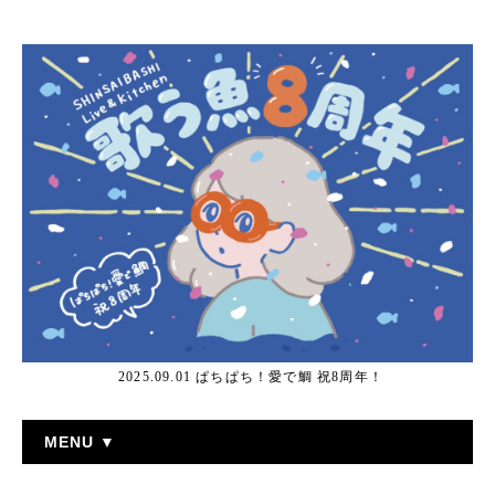
2025.09.01 ぱちぱち！愛で鯛 祝8周年！
MENU ▼