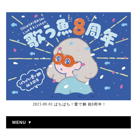
2025.09.01 ぱちぱち！愛で鯛 祝8周年！
MENU ▼