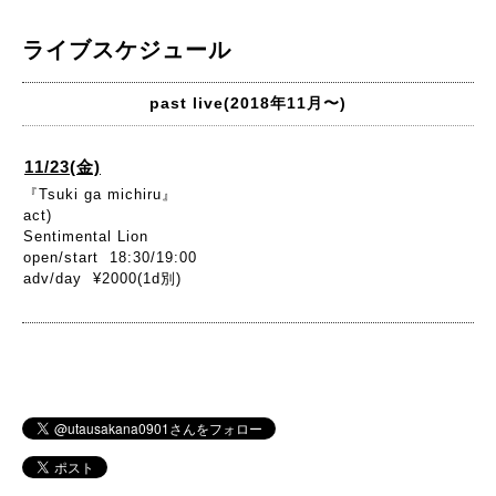
ライブスケジュール
past live(2018年11月〜)
11/23(金)
『Tsuki ga michiru』
act)
Sentimental Lion
open/start 18:30/19:00
adv/day ¥2000(1d別)