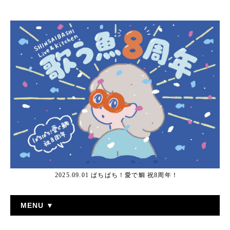
2025.09.01 ぱちぱち！愛で鯛 祝8周年！
MENU ▼