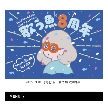
2025.09.01 ぱちぱち！愛で鯛 祝8周年！
MENU ▼