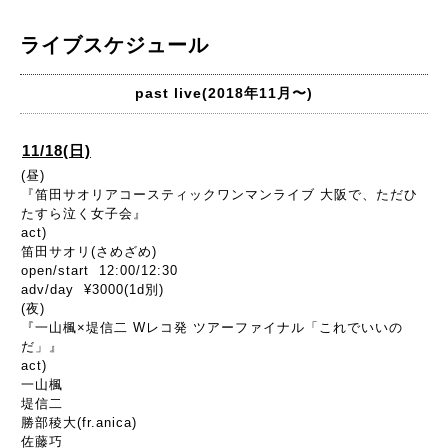
ライブスケジュール
past live(2018年11月〜)
11/18(日)
(昼)
『笛田サオリアコースティックワンマンライブ 大阪で、ただひ
たすら泣く女子会』
act)
笛田サオリ(さめざめ)
open/start 12:00/12:30
adv/day ¥3000(1d別)
(夜)
『一山楓×堤信二 Wレコ発 ツアーファイナル「これでいいの
だ」』
act)
一山楓
堤信二
勝部稜大(fr.anica)
佐藤巧