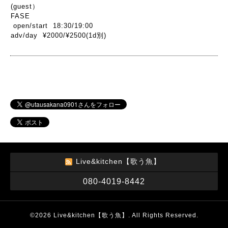
(guest）
FASE
open/start 18:30/19:00
adv/day ¥2000/¥2500(1d別)
Live&kitchen【歌う魚】
080-4019-8442
©2026
Live&kitchen【歌う魚】
. All Rights Reserved.