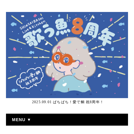
2025.09.01 ぱちぱち！愛で鯛 祝8周年！
MENU ▼