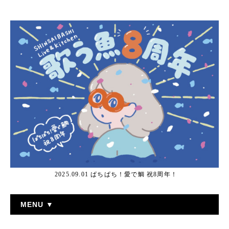
2025.09.01 ぱちぱち！愛で鯛 祝8周年！
MENU ▼