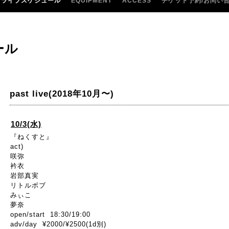
ライブスケジュール
EQUIPMENT
ACCESS
チケット予約/お問い
ール
past live(2018年10月〜)
10/3(水)
『ねくすと』
act)
咲弥
衿衣
岩部真実
リトルボブ
みぃこ
夢奈
open/start 18:30/19:00
adv/day ¥2000/¥2500(1d別)