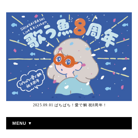
2025.09.01 ぱちぱち！愛で鯛 祝8周年！
MENU ▼