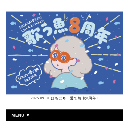
2025.09.01 ぱちぱち！愛で鯛 祝8周年！
MENU ▼