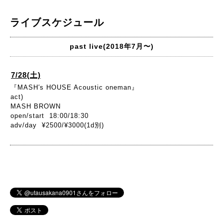
ライブスケジュール
past live(2018年7月〜)
7/28(土)
『MASH′s HOUSE Acoustic oneman』
act)
MASH BROWN
open/start 18:00/18:30
adv/day ¥2500/¥3000(1d別)