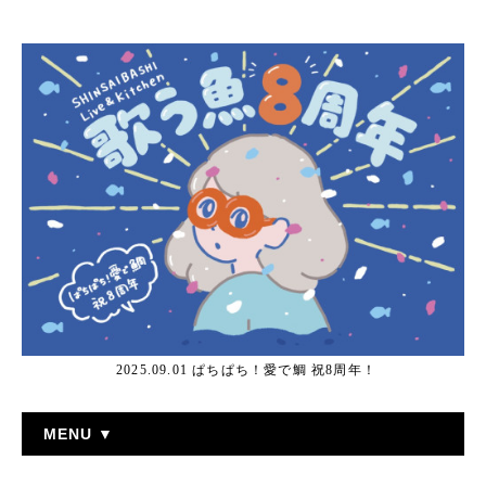
2025.09.01 ぱちぱち！愛で鯛 祝8周年！
MENU ▼