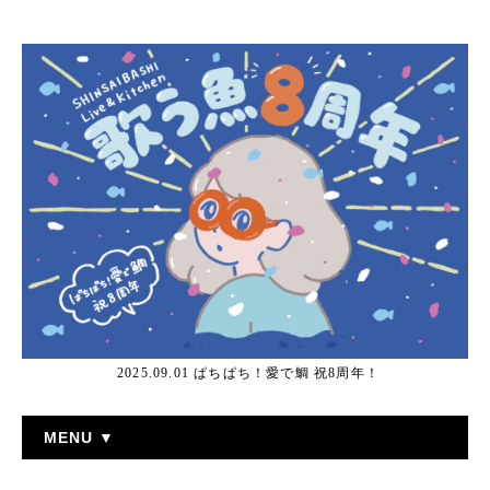
2025.09.01 ぱちぱち！愛で鯛 祝8周年！
MENU ▼