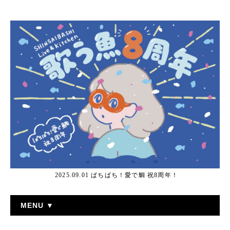
2025.09.01 ぱちぱち！愛で鯛 祝8周年！
MENU ▼