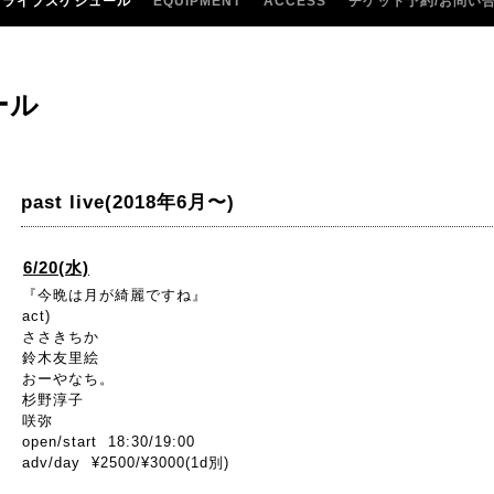
ライブスケジュール
EQUIPMENT
ACCESS
チケット予約/お問い
ール
past live(2018年6月〜)
6/20(水)
『今晩は月が綺麗ですね』
act)
ささきちか
鈴木友里絵
おーやなち。
杉野淳子
咲弥
open/start 18:30/19:00
adv/day ¥2500/¥3000(1d別)