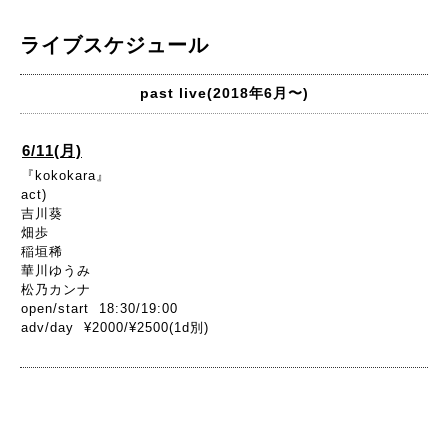
ライブスケジュール
past live(2018年6月〜)
6/11(月)
『kokokara』
act)
吉川葵
畑歩
稲垣稀
華川ゆうみ
松乃カンナ
open/start 18:30/19:00
adv/day ¥2000/¥2500(1d別)