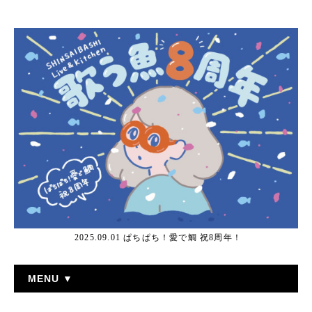
2025.09.01 ぱちぱち！愛で鯛 祝8周年！
MENU ▼