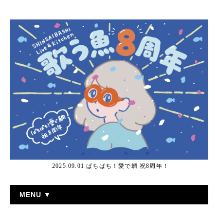
2025.09.01 ぱちぱち！愛で鯛 祝8周年！
MENU ▼