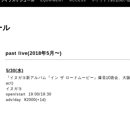
ライブスケジュール
EQUIPMENT
ACCESS
チケット予約/お問い
ール
past live(2018年5月〜)
5/30(水)
『イヌガヨ新アルバム『イン ザ ロードムービー』爆音試聴会、大
act)
イヌガヨ
open/start 19:00/19:30
adv/day ¥2000(+1d)