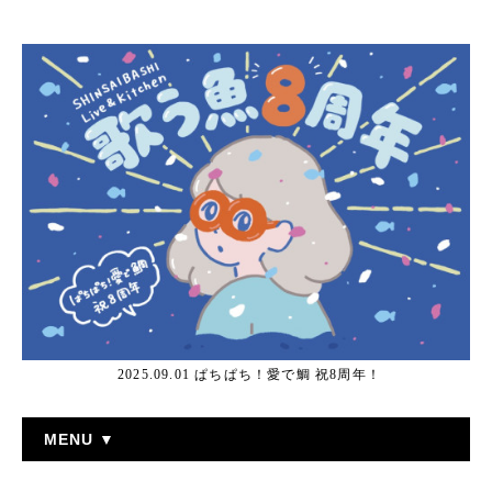
2025.09.01 ぱちぱち！愛で鯛 祝8周年！
MENU ▼