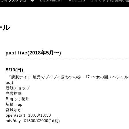
ライブスケジュール
EQUIPMENT
ACCESS
チケット予約/お問い
ール
past live(2018年5月〜)
5/13(日)
『膀胱ナイト!地元でブイブイ云わすの巻・17♪〜女の園スペシャル
act)
膀胱チョップ
光誉祐華
Bugって花井
埴輪Trap
宮城ゆか
open/start 18:00/18:30
adv/day ¥1500/¥2000(1d別)