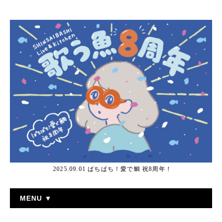
2025.09.01 ぱちぱち！愛で鯛 祝8周年！
MENU ▼