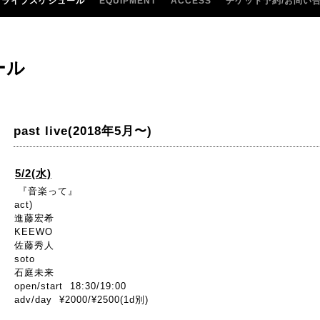
ライブスケジュール
EQUIPMENT
ACCESS
チケット予約/お問い
ール
past live(2018年5月〜)
5/2(水)
『音楽って』
act)
進藤宏希
KEEWO
佐藤秀人
soto
石庭未来
open/start 18:30/19:00
adv/day ¥2000/¥2500(1d別)