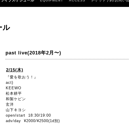
ライブスケジュール
EQUIPMENT
ACCESS
チケット予約/お問い
ール
past live(2018年2月〜)
2/15(木)
『愛を歌おう！』
act)
KEEWO
松本耕平
和製ケビン
玄洋
山下キヨシ
open/start 18:30/19:00
adv/day ¥2000/¥2500(1d別)