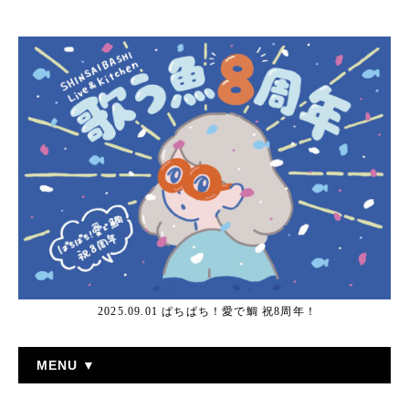
2025.09.01 ぱちぱち！愛で鯛 祝8周年！
MENU ▼