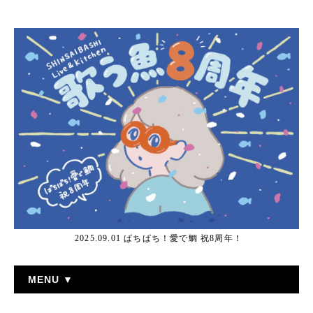
2025.09.01 ぱちぱち！愛で鯛 祝8周年！
MENU ▼