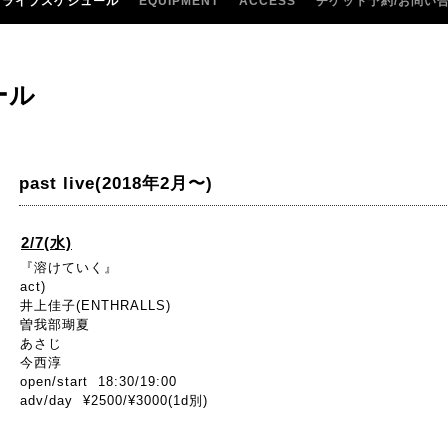
ライブスケジュール
EQUIPMENT
ACCESS
チケット予約/お問い
ール
past live(2018年2月〜)
2/7(水)
『溶けていく』
act)
井上佳子(ENTHRALLS)
曽我部瑚夏
あさじ
今西淳
open/start 18:30/19:00
adv/day ¥2500/¥3000(1d別)