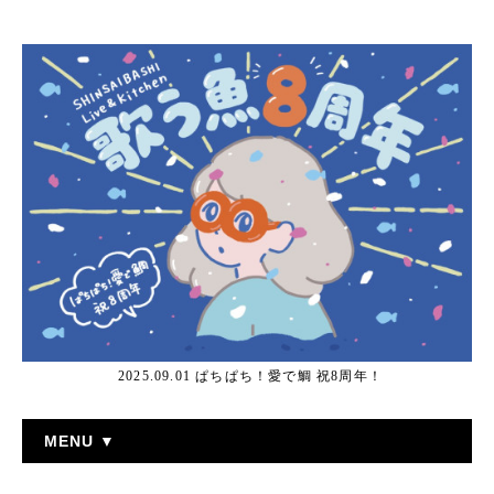
2025.09.01 ぱちぱち！愛で鯛 祝8周年！
MENU ▼