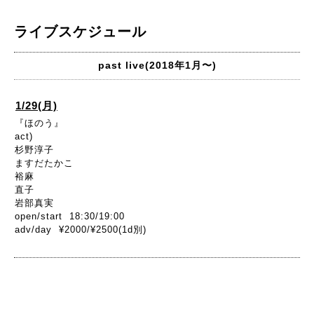
ライブスケジュール
past live(2018年1月〜)
1/29(月)
『ほのう』
act)
杉野淳子
ますだたかこ
裕麻
直子
岩部真実
open/start 18:30/19:00
adv/day ¥2000/¥2500(1d別)