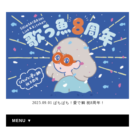
2025.09.01 ぱちぱち！愛で鯛 祝8周年！
MENU ▼