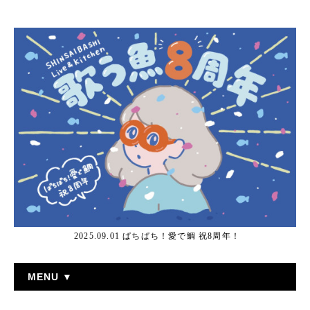
2025.09.01 ぱちぱち！愛で鯛 祝8周年！
MENU ▼