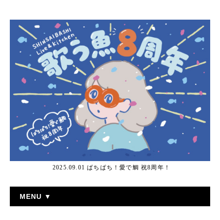
2025.09.01 ぱちぱち！愛で鯛 祝8周年！
MENU ▼