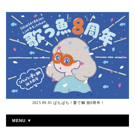
2025.09.01 ぱちぱち！愛で鯛 祝8周年！
MENU ▼