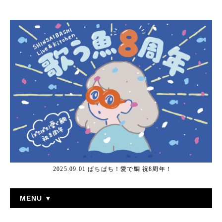
2025.09.01 ぱちぱち！愛で鯛 祝8周年！
MENU ▼