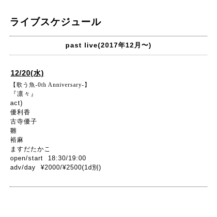
ライブスケジュール
past live(2017年12月〜)
12/20(水)
【歌う魚-0th Anniversary-】
『凛々』
act)
優利香
古寺優子
雛
裕麻
ますだたかこ
open/start 18:30/19:00
adv/day ¥2000/¥2500(1d別)