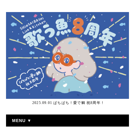
2025.09.01 ぱちぱち！愛で鯛 祝8周年！
MENU ▼