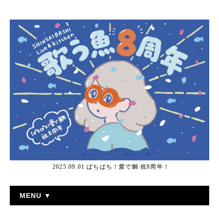
2025.09.01 ぱちぱち！愛で鯛 祝8周年！
MENU ▼