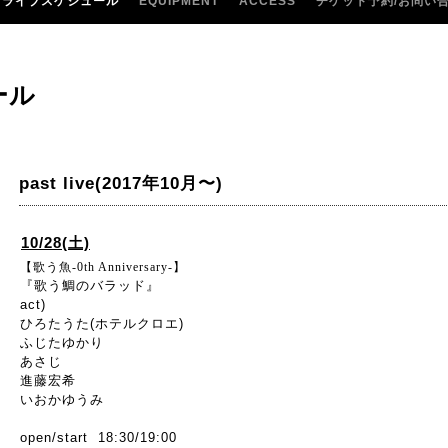
ライブスケジュール
EQUIPMENT
ACCESS
チケット予約/お問い
ール
past live(2017年10月〜)
10/28(土)
【歌う魚-0th Anniversary-】
『歌う鯛のバラッド』
act)
ひろたうた(ホテルクロエ)
ふじたゆかり
あさじ
進藤宏希
いおかゆうみ
open/start 18:30/19:00