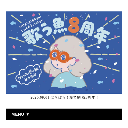
2025.09.01 ぱちぱち！愛で鯛 祝8周年！
MENU ▼