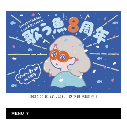
2025.09.01 ぱちぱち！愛で鯛 祝8周年！
MENU ▼