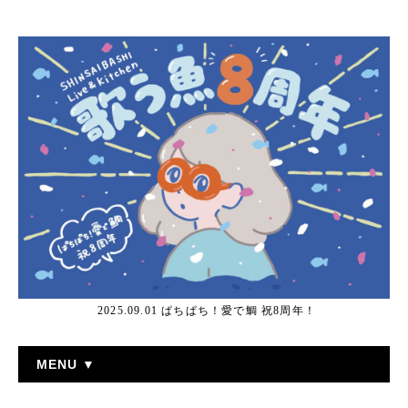
2025.09.01 ぱちぱち！愛で鯛 祝8周年！
MENU ▼