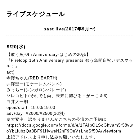
ライブスケジュール
past live(2017年9月〜)
9/20(水)
【歌う魚-0th Anniversary-はじめの20歩】
『Fireloop 16th Anniversary presents 歌う魚開店祝いデスマッ
チ！』
act)
寺澤ちゃん(RED EARTH)
井澤聖一(モケーレムベンベ)
みっちー(シンガロンパレード)
ソレコビト(それでも尚、未来に媚びる・がーこ＆6)
白井太一朗
open/start 18:00/19:00
adv/day ¥2000/¥2500(1d別)
※大変申し訳ありませんがこちらの公演のご予約は
https://docs.google.com/forms/d/e/1FAIpQLScGhvam5r58vw
oYbLlubzQa3BF91HvweN2nF9OuVsLhoSf50A/viewform
上記アドレスより申し込みお願いいたします。