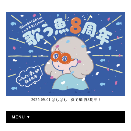
2025.09.01 ぱちぱち！愛で鯛 祝8周年！
MENU ▼