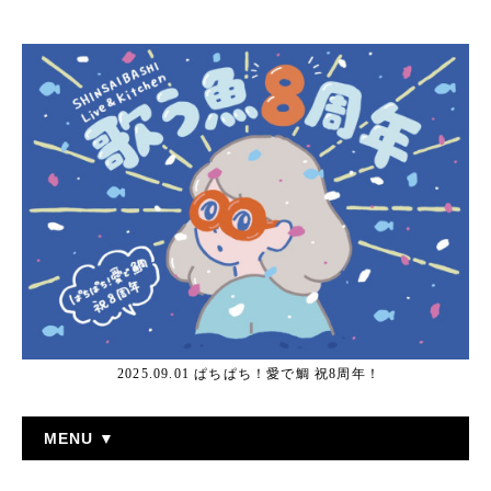
2025.09.01 ぱちぱち！愛で鯛 祝8周年！
MENU ▼