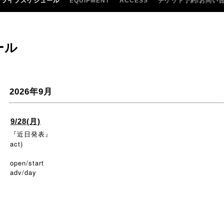
ライブスケジュール
EQUIPMENT
ACCESS
チケット予約/お問い
ール
2026年9月
9/28(月)
『近日発表』
act)
open/start
adv/day