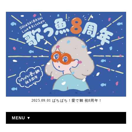
2025.09.01 ぱちぱち！愛で鯛 祝8周年！
MENU ▼