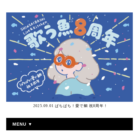
2025.09.01 ぱちぱち！愛で鯛 祝8周年！
MENU ▼