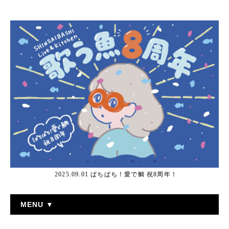
2025.09.01 ぱちぱち！愛で鯛 祝8周年！
MENU ▼