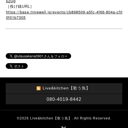
s2Ug
［投げ銭URL］
https://base.timewell.jp/events/cb898509-a5fc-4f66-804a-cf0
0f01b7305
Live&kitchen【歌う魚】
080-4019-8442
©2026
Live&kitchen【歌う魚】
. All Rights Reserved.