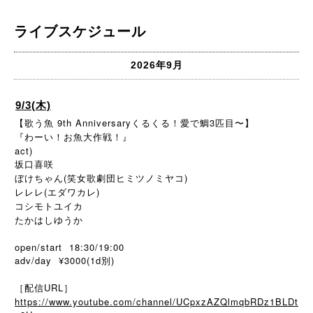
ライブスケジュール
2026年9月
9/3(木)
【歌う魚 9th Anniversaryくるくる！愛で鯛3匹目〜】
『わーい！お魚大作戦！』
act)
坂口喜咲
ぼけちゃん(笑女歌劇団ヒミツノミヤコ)
レレレ(エダワカレ)
コシモトユイカ
たかはしゆうか
open/start 18:30/19:00
adv/day ¥3000(1d別)
［配信URL］
https://www.youtube.com/channel/UCpxzAZQlmqbRDz1BLDt