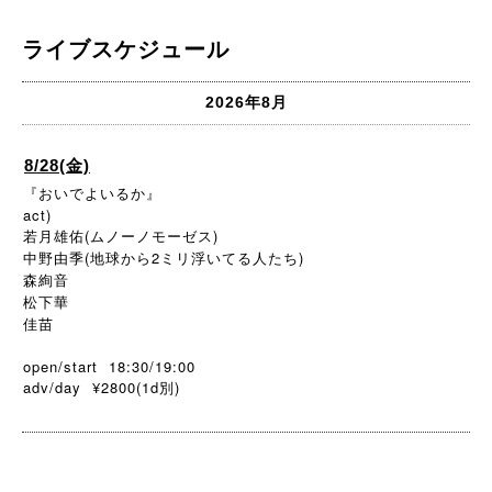
ライブスケジュール
2026年8月
8/28(金)
『おいでよいるか』
act)
若月雄佑(ムノーノモーゼス)
中野由季(地球から2ミリ浮いてる人たち)
森絢音
松下華
佳苗
open/start 18:30/19:00
adv/day ¥2800(1d
)
別