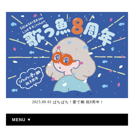
2025.09.01 ぱちぱち！愛で鯛 祝8周年！
MENU ▼