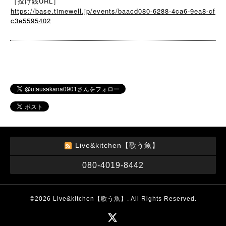
［投げ銭URL］
https://base.timewell.jp/events/baacd080-6288-4ca6-9ea8-cf
c3e5595402
Live&kitchen【歌う魚】
080-4019-8442
©2026
Live&kitchen【歌う魚】
. All Rights Reserved.