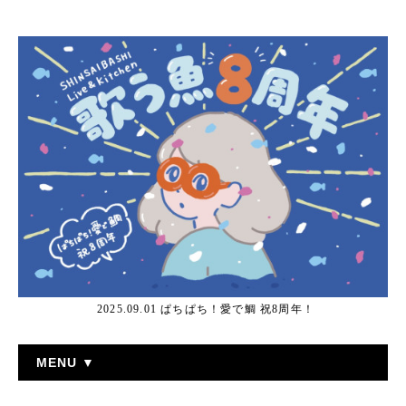
2025.09.01 ぱちぱち！愛で鯛 祝8周年！
MENU ▼