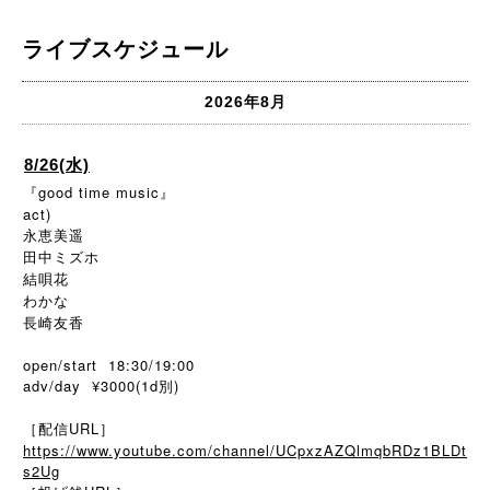
ライブスケジュール
2026年8月
8/26(水)
『good time music』
act)
永恵美遥
田中ミズホ
結唄花
わかな
長崎友香
open/start 18:30/19:00
adv/day ¥3000(1d別)
［配信URL］
https://www.youtube.com/channel/UCpxzAZQlmqbRDz1BLDt
s2Ug