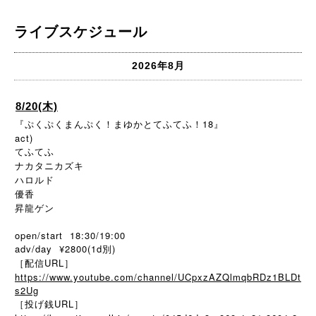
ライブスケジュール
2026年8月
8/20(木)
『ぷくぷくまんぷく！まゆかとてふてふ！18』
act)
てふてふ
ナカタニカズキ
ハロルド
優香
昇龍ゲン
open/start 18:30/19:00
adv/day ¥2800(1d別)
［配信URL］
https://www.youtube.com/channel/UCpxzAZQlmqbRDz1BLDt
s2Ug
［投げ銭URL］