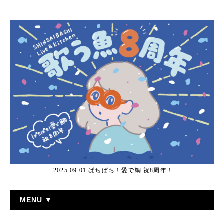
2025.09.01 ぱちぱち！愛で鯛 祝8周年！
MENU ▼