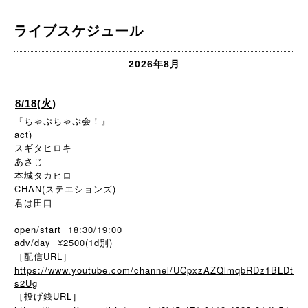
ライブスケジュール
2026年8月
8/18(火)
『ちゃぷちゃぷ会！』
act)
スギタヒロキ
あさじ
本城タカヒロ
CHAN(ステエションズ)
君は田口
open/start 18:30/19:00
adv/day ¥2500(1d別)
［配信URL］
https://www.youtube.com/channel/UCpxzAZQlmqbRDz1BLDt
s2Ug
［投げ銭URL］