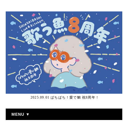
2025.09.01 ぱちぱち！愛で鯛 祝8周年！
MENU ▼