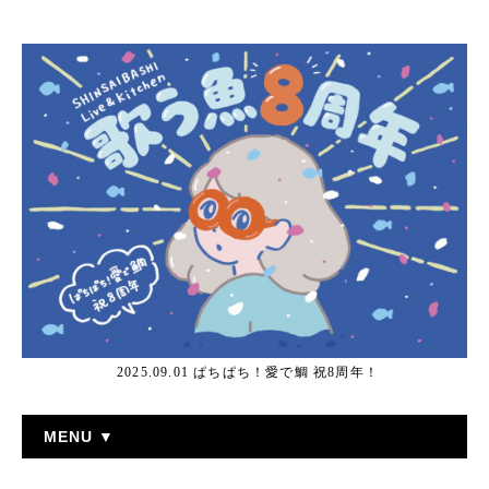
2025.09.01 ぱちぱち！愛で鯛 祝8周年！
MENU ▼