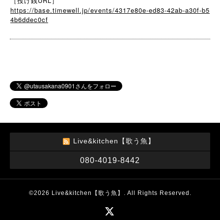
［投げ銭URL］
https://base.timewell.jp/events/4317e80e-ed83-42ab-a30f-b5
4b6ddec0cf
Live&kitchen【歌う魚】
080-4019-8442
©2026
Live&kitchen【歌う魚】
. All Rights Reserved.