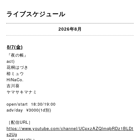
ライブスケジュール
2026年8月
8/7(金)
『夜の帳』
act)
花桐はづき
栫ミュウ
HiNaCo.
吉川葵
ヤマサキマナミ
open/start 18:30/19:00
adv/day ¥3000(1d別)
［配信URL］
https://www.youtube.com/channel/UCpxzAZQlmqbRDz1BLDt
s2Ug