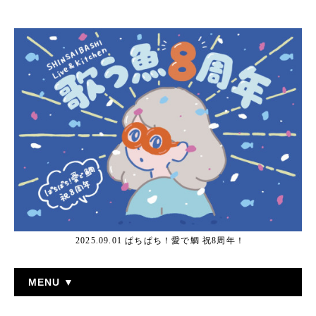
2025.09.01 ぱちぱち！愛で鯛 祝8周年！
MENU ▼