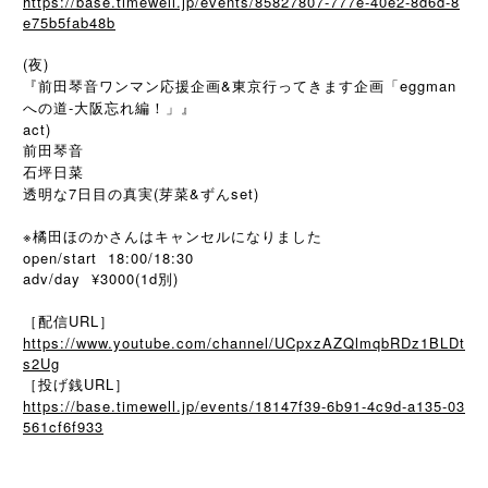
https://base.timewell.jp/events/85827807-777e-40e2-8d6d-8
e75b5fab48b
(夜)
『前田琴音ワンマン応援企画&東京行ってきます企画「eggman
への道-大阪忘れ編！」』
act)
前田琴音
石坪日菜
透明な7日目の真実(芽菜&ずんset)
※橘田ほのかさんはキャンセルになりました
open/start 18:00/18:30
adv/day ¥3000(1d別)
［配信URL］
https://www.youtube.com/channel/UCpxzAZQlmqbRDz1BLDt
s2Ug
［投げ銭URL］
https://base.timewell.jp/events/18147f39-6b91-4c9d-a135-03
561cf6f933