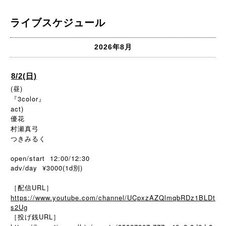
ライブスケジュール
2026年8月
8/2(日)
(昼)
『3color』
act)
優花
村瀬真弓
つきみるく
open/start 12:00/12:30
adv/day ¥3000(1d別)
［配信URL］
https://www.youtube.com/channel/UCpxzAZQlmqbRDz1BLDt
s2Ug
［投げ銭URL］