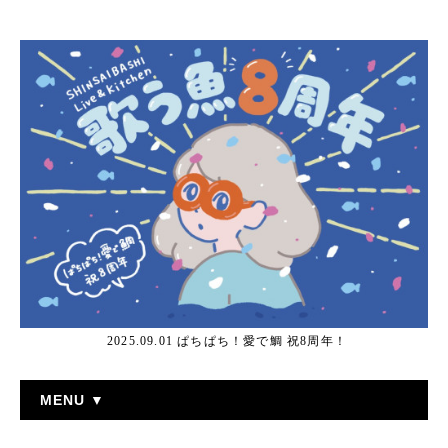
2025.09.01 ぱちぱち！愛で鯛 祝8周年！
MENU ▼