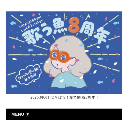
2025.09.01 ぱちぱち！愛で鯛 祝8周年！
MENU ▼